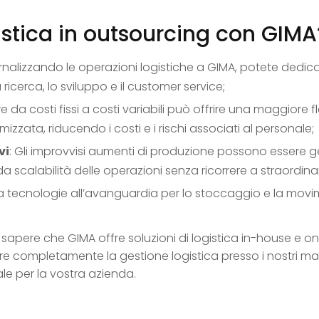
istica in outsourcing con GIMA
ernalizzando le operazioni logistiche a GIMA, potete dedic
ricerca, lo sviluppo e il customer service;
re da costi fissi a costi variabili può offrire una maggiore f
mizzata, riducendo i costi e i rischi associati al personale;
vi
: Gli improvvisi aumenti di produzione possono essere ge
da scalabilità delle operazioni senza ricorrere a straordinar
zza tecnologie all’avanguardia per lo stoccaggio e la mo
sapere che GIMA offre soluzioni di logistica in-house e o
zzare completamente la gestione logistica presso i nostri ma
le per la vostra azienda.