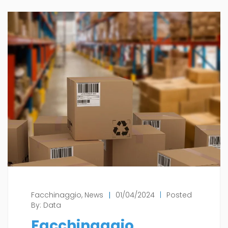
Facchinaggio
,
News
|
01/04/2024
|
Posted
By:
Data
Facchinaggio